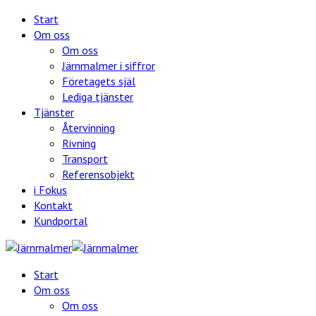
Start
Om oss
Om oss
Järnmalmer i siffror
Företagets själ
Lediga tjänster
Tjänster
Återvinning
Rivning
Transport
Referensobjekt
i Fokus
Kontakt
Kundportal
Start
Om oss
Om oss