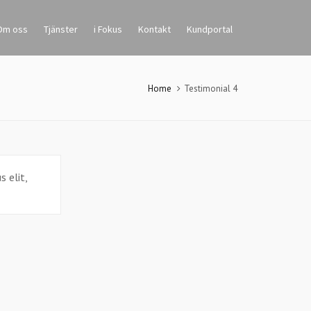
Om oss
Tjänster
i Fokus
Kontakt
Kundportal
Home
Testimonial 4
s elit,