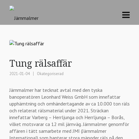
Tung rälsaffär
2021-01-04
Okategoriserad
Järnmalmer har tecknat avtal med den tyska
banoperatören Leonhard Weiss GmbH som innefattar
upphämtning och omhändertagande av ca 10.000 ton räls
och relaterat rälsmaterial under 2021. Sträckan
innefattar Varberg – Herrljunga och Herrljunga – Borås,
vilket motsvarar ca 12 mil järnväg. Järnmalmer genomför
affären i tätt samarbete med JMI (Järnmalmer
International) som hanterar stora mängder räls på den