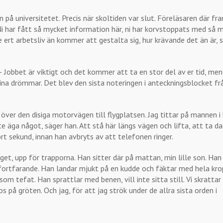
 på universitetet. Precis när skoltiden var slut. Föreläsaren där f
. Ni har fått så mycket information här, ni har korvstoppats med så 
e ert arbetsliv än kommer att gestalta sig, hur krävande det än är, 
 – Jobbet är viktigt och det kommer att ta en stor del av er tid, m
, dina drömmar. Det blev den sista noteringen i anteckningsblocket fr
över den disiga motorvägen till flygplatsen. Jag tittar på mannen i
nte äga något, säger han. Att stå här längs vägen och lifta, att ta 
t sekund, innan han avbryts av att telefonen ringer.
get, upp för trapporna. Han sitter där på mattan, min lille son. Han
 fortfarande. Han landar mjukt på en kudde och fäktar med hela kro
m tefat. Han sprattlar med benen, vill inte sitta still. Vi skrattar
s på gröten. Och jag, för att jag strök under de allra sista orden i