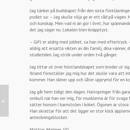
Jag tänker på budskapet från den sista föreläsningen
podiet sa: – Jag skulle vilja ge er ett råd på vägen
och kunskap. Men vad ni än gör i livet, hur spännand
det jag säger nu. Lokalen blev knäpptyst.
– Gift er aldrig med jobbet, sa han med eftertryck.
aldrig att ersätta vikten av din familj, dina vänner
studietiden. Jag strök under orden två gånger.
Jag tittar ut över höstlandskapet som breder ut sig 
Ibland föreställer jag mig hur det skulle vara att i
kommer. Han skiner upp och låter upprymd för en kor
Jag går hem tidigt den dagen. Halvspringer från gara
omkull när han ser mig, för musklerna är för svaga
sätter honom i barnstolen i köket. Ögonen är stora so
Han skrattar för att det ligger en stor klick äpplemo
anteckningsblocket.
Mattias Malmer, VD