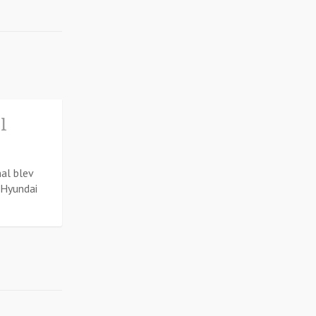
l
al blev
l Hyundai