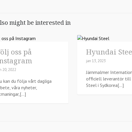
lso might be interested in
ölj oss på
Hyundai Stee
Instagram
jan 13, 2023
n 20, 2022
Järnmalmer Internation
officiell leverantör til
u kan du följa vårt dagliga
Steel i Sydkorea[...]
rbete, våra nyheter,
tmaningar,[...]