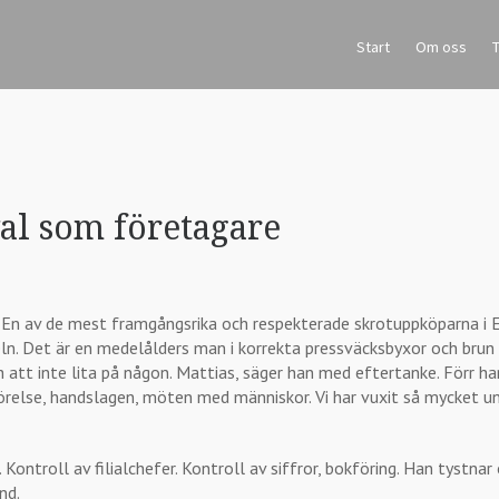
Start
Om oss
T
 val som företagare
. En av de mest framgångsrika och respekterade skrotuppköparna i Eu
eln. Det är en medelålders man i korrekta pressväcksbyxor och brun
h att inte lita på någon. Mattias, säger han med eftertanke. Förr h
örelse, handslagen, möten med människor. Vi har vuxit så mycket und
Kontroll av filialchefer. Kontroll av siffror, bokföring. Han tystnar 
nd.