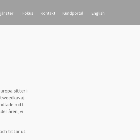
jänster
i Fokus
Kontakt
Kundportal
English
ropa sitter i
 tweedkavaj.
andlade mitt
er åren, vi
och tittar ut