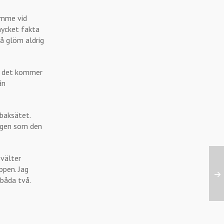
ramme vid
mycket fakta
så glöm aldrig
en det kommer
ån
 baksätet.
dagen som den
 välter
ppen. Jag
 båda två.